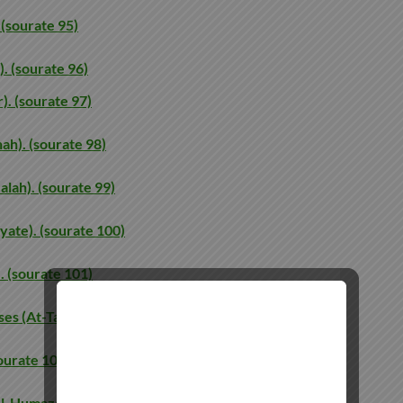
 (sourate 95)
). (sourate 96)
). (sourate 97)
ah). (sourate 98)
alah). (sourate 99)
yate). (sourate 100)
. (sourate 101)
ses (At-Takatur). (sourate 102)
sourate 103)
Al-Humazah). (sourate 104)