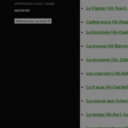
APPRENDRE A LIRE L' ARABE
Le Figuier (At-Teen).
ARCHIVES
Archives
L’adhérence (Al-Alaq
La Destinée (Al-Qadr
La preuve (Al-Bayyin
La secousse (Az-Zalz
Les coursiers (Al-Adi
Le fracas (Al-Qariah)
La course aux riches
Le temps (Al-Asr). (
Les calomniateurs (