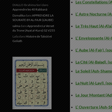
Les Constellations (A
DIALLO Ibrahima Sori
dans
Apprendre les 40 Rabbanâ
L’ Astre Nocturne (At
Dzmalika
dans
APPRENDRE LA
SOURATE 89 AL-FAJR (L’AUBE)
Le Très Haut (Al-A’la
salma
dans
Apprendre Le Verset
du Trone (Ayat al-Kursi) S2 V255
Laila
dans
Histoire de Taloût et
L’ Enveloppante (Al-
Goliath
L’ Aube (Al-Fajr). (s
La Cité (Al-Balad). (
Le Soleil (Ash-Shams
La Nuit (Al-Layl). (s
Le Jour Montant (Ad
L’ Ouverture (Ash-Sh