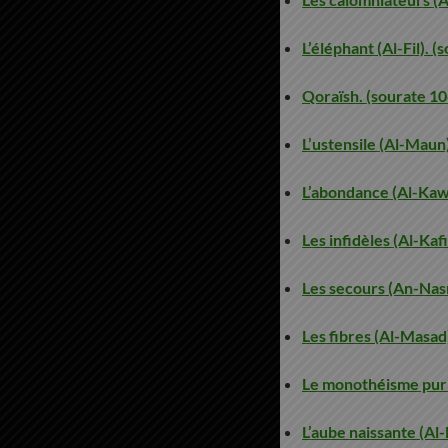
L’éléphant (Al-Fil). (
Qoraïsh. (sourate 10
L’ustensile (Al-Maun
L’abondance (Al-Kawt
Les infidèles (Al-Kaf
Les secours (An-Nasr
Les fibres (Al-Masad
Le monothéisme pur (
L’aube naissante (Al-