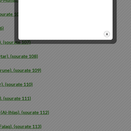
sourate 105)
6)
). (sourate 107)
ar). (sourate 108)
irune). (sourate 109)
). (sourate 110)
). (sourate 111)
Al-Ihlas). (sourate 112)
Falaq). (sourate 113)