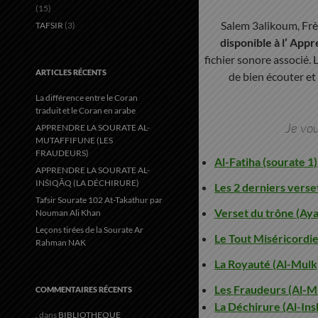
(15)
Salem 3alikoum, Frè
TAFSIR
(3)
disponible à l’ App
fichier sonore associé. 
ARTICLES RÉCENTS
de bien écouter e
La différence entre le Coran
traduit et le Coran en arabe
Je vou
APPRENDRE LA SOURATE AL-
MUTAFFIFUNE (LES
FRAUDEURS)
Al-Fatiha (sourate 1)
APPRENDRE LA SOURATE AL-
INŠIQĀQ (LA DÉCHIRURE)
Les 2 derniers verse
Tafsir Sourate 102 At-Takathur par
Verset du trône (Ayat
Nouman Ali Khan
Leçons tirées de la Sourate Ar
Le Tout Miséricordi
Rahman NAK
La Royauté (Al-Mulk)
Les Fraudeurs (Al-Mu
COMMENTAIRES RÉCENTS
La Déchirure (Al-Ins
.
dans
BIBLIOTHEQUE