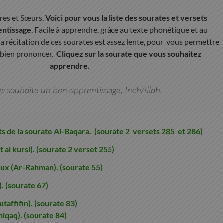
res et Sœurs.
Voici pour vous la liste des sourates et versets
rentissage
. Facile à apprendre, grâce au texte phonétique et au
La récitation de ces sourates est assez lente, pour vous permettre
t bien prononcer.
Cliquez sur la sourate que vous souhaitez
apprendre.
s souhaite un bon apprentissage, Inch’Allah.
ts de la sourate Al-Baqara. (sourate 2 versets 285 et 286)
 al kursi). (sourate 2 verset 255)
eux (Ar-Rahman). (sourate 55)
. (sourate 67)
taffifin). (sourate 83)
hiqaq). (sourate 84)