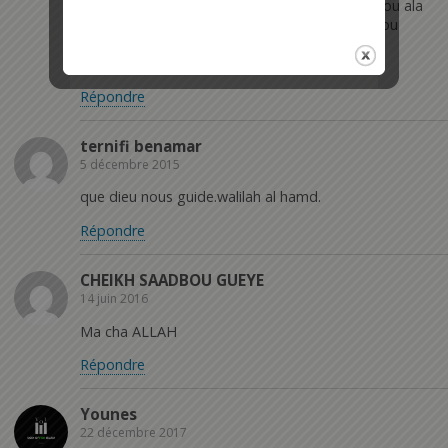
Alhamdoulillah waliyou tawfikh wa soukrou lahou ala
ihsanihi wa”mtinànihi. Ashadou alla ilaha ilallahou
wahdahou la charïka lahou wa ashadou anna
mohamadan abdouhou wa rassoulihi.
Répondre
ternifi benamar
5 décembre 2015
que dieu nous guide.walilah al hamd.
Répondre
CHEIKH SAADBOU GUEYE
14 juin 2016
Ma cha ALLAH
Répondre
Younes
22 décembre 2017