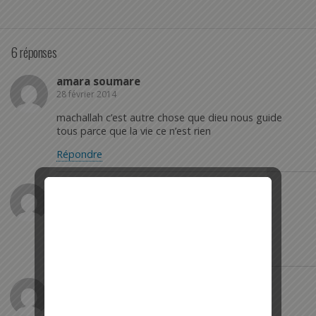
6 réponses
amara soumare
28 février 2014
machallah c’est autre chose que dieu nous guide
tous parce que la vie ce n’est rien
Répondre
amara soumare
28 février 2014
machallah
Répondre
Sylla
5 juillet 2015