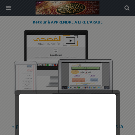
Retour à APPRENDRE A LIRE L’ARABE
« précédent dans la bibliothèque
suivant dans la
bibliothèque »