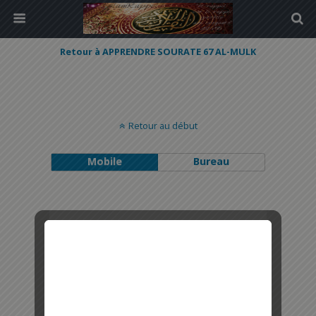
Retour à APPRENDRE SOURATE 67 AL-MULK
Retour au début
Mobile
Bureau