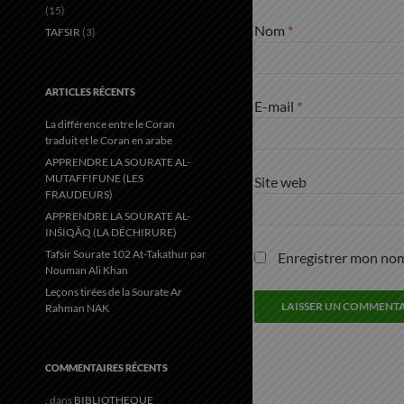
(15)
Nom
*
TAFSIR
(3)
ARTICLES RÉCENTS
E-mail
*
La différence entre le Coran
traduit et le Coran en arabe
APPRENDRE LA SOURATE AL-
MUTAFFIFUNE (LES
Site web
FRAUDEURS)
APPRENDRE LA SOURATE AL-
INŠIQĀQ (LA DÉCHIRURE)
Tafsir Sourate 102 At-Takathur par
Enregistrer mon nom
Nouman Ali Khan
Leçons tirées de la Sourate Ar
Rahman NAK
COMMENTAIRES RÉCENTS
.
dans
BIBLIOTHEQUE