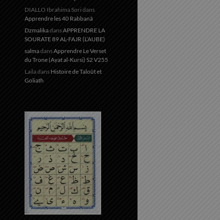
DIALLO Ibrahima Sori
dans
Apprendre les 40 Rabbanâ
Dzmalika
dans
APPRENDRE LA
SOURATE 89 AL-FAJR (L’AUBE)
salma
dans
Apprendre Le Verset
du Trone (Ayat al-Kursi) S2 V255
Laila
dans
Histoire de Taloût et
Goliath