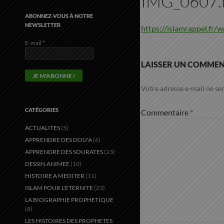
IMG_0607
ABONNEZ-VOUS À NOTRE
NEWSLETTER
https://islamrappel.fr
E-mail
*
LAISSER UN COMMEN
Votre adresse e-mail ne ser
CATÉGORIES
Commentaire
*
ACTUALITES
(5)
APPRENDRE DES DOU'A
(6)
APPRENDRE DES SOURATES
(23)
DESSIN ANIMEE
(10)
HISTOIRE A MEDITER
(11)
ISLAM POUR L'ETERNITE
(23)
LA BIOGRAPHIE PROPHETIQUE
(8)
LES HISTOIRES DES PROPHETES