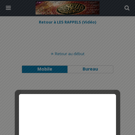
Retour à LES RAPPELS (Vidéo)
Retour au début
Mobile
Bureau