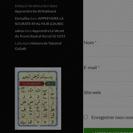
DIALLO Ibrahima Sori
dans
Apprendre les 40 Rabbanâ
Dzmalika
dans
APPRENDRE LA
SOURATE 89 AL-FAJR (L’AUBE)
salma
dans
Apprendre Le Verset
du Trone (Ayat al-Kursi) S2 V255
Nom
*
Laila
dans
Histoire de Taloût et
Goliath
E-mail
*
Site web
Enregistrer mon nom