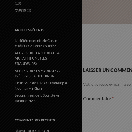
(15)
TAFSIR
(3)
ARTICLES RÉCENTS
La différence entre le Coran
traduit et le Coran en arabe
APPRENDRE LA SOURATE AL-
MUTAFFIFUNE (LES
FRAUDEURS)
LAISSER UN COMMEN
APPRENDRE LA SOURATE AL-
INŠIQĀQ (LA DÉCHIRURE)
Tafsir Sourate 102 At-Takathur par
Votre adresse e-mail ne ser
Nouman Ali Khan
Leçons tirées de la Sourate Ar
Commentaire
*
Rahman NAK
COMMENTAIRES RÉCENTS
.
dans
BIBLIOTHEQUE