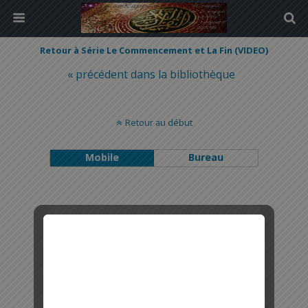
Retour à Série Le Commencement et La Fin (VIDEO)
« précédent dans la bibliothèque
Retour au début
Mobile
Bureau