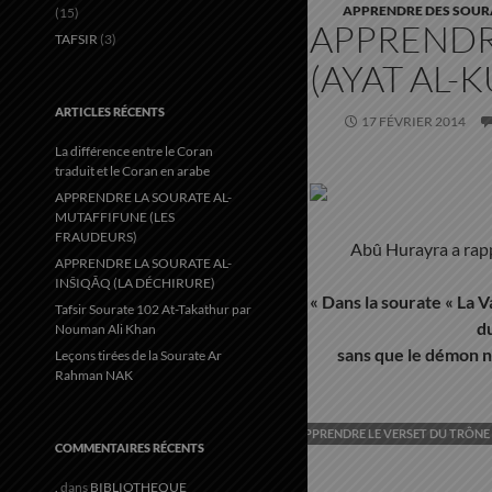
APPRENDRE DES SOUR
(15)
APPRENDR
TAFSIR
(3)
(AYAT AL-K
ARTICLES RÉCENTS
17 FÉVRIER 2014
La différence entre le Coran
traduit et le Coran en arabe
APPRENDRE LA SOURATE AL-
MUTAFFIFUNE (LES
FRAUDEURS)
Abû Hurayra a rappo
APPRENDRE LA SOURATE AL-
INŠIQĀQ (LA DÉCHIRURE)
« Dans la sourate « La V
Tafsir Sourate 102 At-Takathur par
du
Nouman Ali Khan
sans que le démon ne
Leçons tirées de la Sourate Ar
Rahman NAK
APPRENDRE LE VERSET DU TRÔNE
COMMENTAIRES RÉCENTS
.
dans
BIBLIOTHEQUE