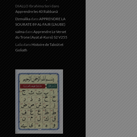
DIALLO Ibrahima Sori
dans
Apprendre les 40 Rabbanâ
Dzmalika
dans
APPRENDRE LA
SOURATE 89 AL-FAJR (L’AUBE)
salma
dans
Apprendre Le Verset
du Trone (Ayat al-Kursi) S2 V255
Laila
dans
Histoire de Taloût et
Goliath