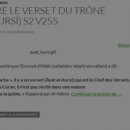
ATES
E LE VERSET DU TRÔNE
URSÎ) S2 V255
73 COMMENTAIRES
Share
rté que l’Envoyé d’Allâh (sallallahu ’alayhi wa sallam) a dit :
ache », il y a un verset [Âyat al-Kursî] qui est le Chef des Versets
 Coran, il n’est pas récité dans une maison
Appren
 la quitte. »
Rapporté par Al-Hâkim
Continuer la lecture de
→
 AYAT AL-KURSÎ SOURATE