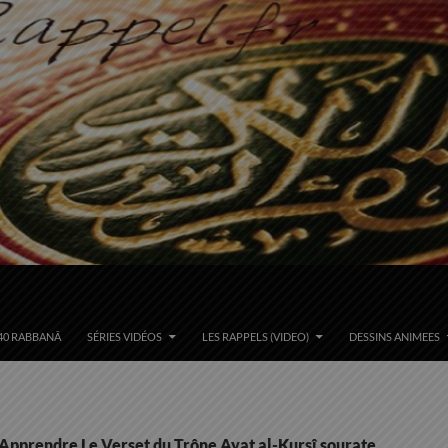
40 RABBANÂ
SÉRIES VIDÉOS
LES RAPPELS (VIDEO)
DESSINS ANIMEES
 Apprendre Le Verset du Trône Ayat al-Kursî sourate