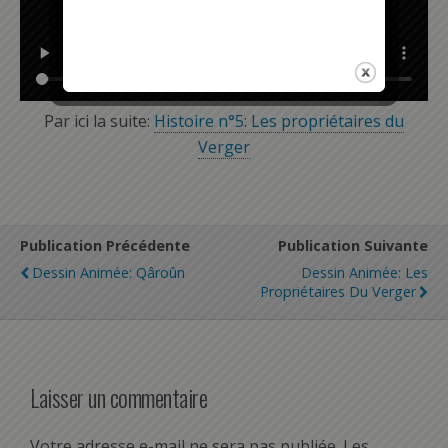
Par ici la suite:
Histoire n°5: Les propriétaires du
Verger
Publication Précédente
Publication Suivante
Dessin Animée: Qâroûn
Dessin Animée: Les
Propriétaires Du Verger
Laisser un commentaire
Votre adresse e-mail ne sera pas publiée.
Les