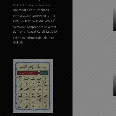
DIALLO Ibrahima Sori
dans
Apprendre les 40 Rabbanâ
Dzmalika
dans
APPRENDRE LA
SOURATE 89 AL-FAJR (L’AUBE)
salma
dans
Apprendre Le Verset
du Trone (Ayat al-Kursi) S2 V255
Laila
dans
Histoire de Taloût et
Goliath