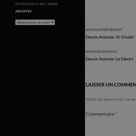
APPRENDRE A LIRE L' ARABE
ARCHIVES
Archives
Navigation
ARTICLE PRÉCÉDENT
des
Dessin Animée: Al-Khadir
articles
ARTICLE SUIVANT
Dessin Animée: Le Sâmirî
LAISSER UN COMMEN
Votre adresse e-mail ne ser
Commentaire
*