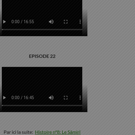
EPISODE 22
Par ici la suite:
Histoire n°8: Le Sâmirî