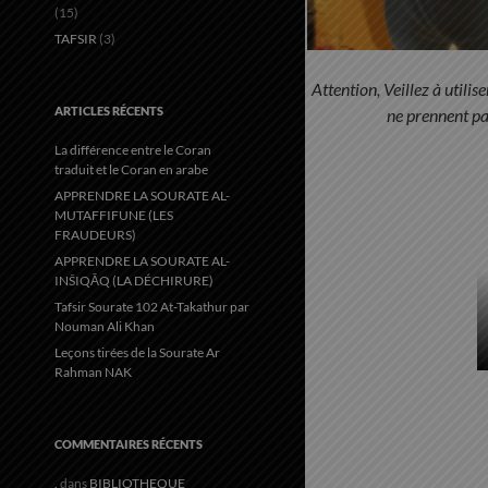
(15)
TAFSIR
(3)
Attention, Veillez à util
ARTICLES RÉCENTS
ne prennent pa
La différence entre le Coran
traduit et le Coran en arabe
APPRENDRE LA SOURATE AL-
MUTAFFIFUNE (LES
FRAUDEURS)
APPRENDRE LA SOURATE AL-
INŠIQĀQ (LA DÉCHIRURE)
Tafsir Sourate 102 At-Takathur par
Nouman Ali Khan
Leçons tirées de la Sourate Ar
Rahman NAK
COMMENTAIRES RÉCENTS
.
dans
BIBLIOTHEQUE