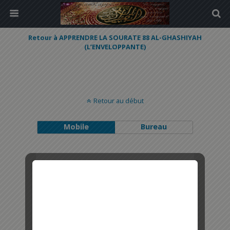
Retour à APPRENDRE LA SOURATE 88 AL-GHASHIYAH
(L’ENVELOPPANTE)
Retour au début
Mobile
Bureau