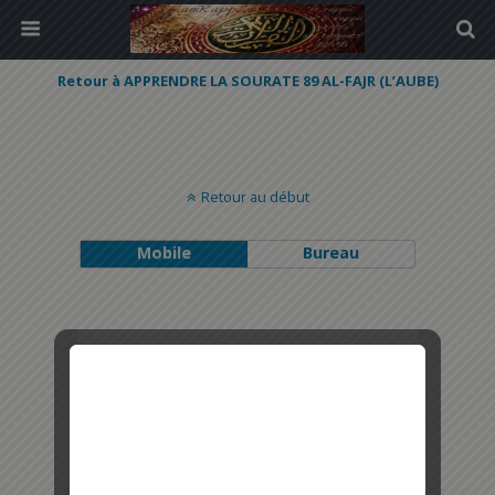
Retour à APPRENDRE LA SOURATE 89 AL-FAJR (L’AUBE)
Retour au début
Mobile
Bureau