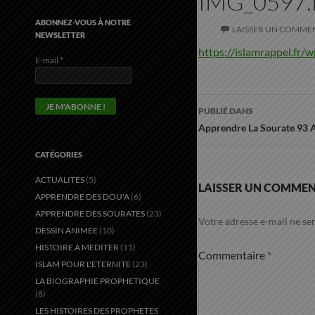
IMG_0597
ABONNEZ-VOUS À NOTRE
LAISSER UN COMME
NEWSLETTER
https://islamrappel.fr
E-mail
*
Navigation
PUBLIÉ DANS
des
Apprendre La Sourate 93 
articles
CATÉGORIES
ACTUALITES
(5)
LAISSER UN COMMEN
APPRENDRE DES DOU'A
(6)
APPRENDRE DES SOURATES
(23)
Votre adresse e-mail ne ser
DESSIN ANIMEE
(10)
HISTOIRE A MEDITER
(11)
Commentaire
*
ISLAM POUR L'ETERNITE
(23)
LA BIOGRAPHIE PROPHETIQUE
(8)
LES HISTOIRES DES PROPHETES