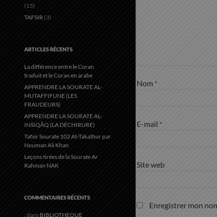
(15)
TAFSIR
(3)
ARTICLES RÉCENTS
La différence entre le Coran
traduit et le Coran en arabe
Nom
*
APPRENDRE LA SOURATE AL-
MUTAFFIFUNE (LES
FRAUDEURS)
APPRENDRE LA SOURATE AL-
E-mail
*
INŠIQĀQ (LA DÉCHIRURE)
Tafsir Sourate 102 At-Takathur par
Nouman Ali Khan
Leçons tirées de la Sourate Ar
Site web
Rahman NAK
COMMENTAIRES RÉCENTS
Enregistrer mon nom
.
dans
BIBLIOTHEQUE