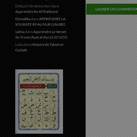
DIALLO Ibrahima Sori
dans
Apprendre les 40 Rabbanâ
Dzmalika
dans
APPRENDRE LA
SOURATE 89 AL-FAJR (L’AUBE)
salma
dans
Apprendre Le Verset
du Trone (Ayat al-Kursi) S2 V255
Laila
dans
Histoire de Taloût et
Goliath