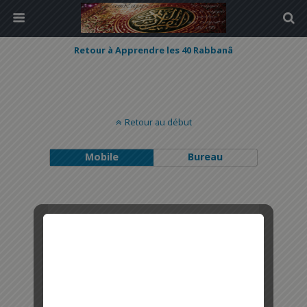
Retour à Apprendre les 40 Rabbanâ
Retour au début
Mobile
Bureau