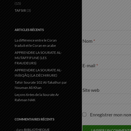
(15)
TAFSIR
(3)
ARTICLES RÉCENTS
La différence entre le Coran
Nom
*
traduit et le Coran en arabe
APPRENDRE LA SOURATE AL-
MUTAFFIFUNE (LES
FRAUDEURS)
E-mail
*
APPRENDRE LA SOURATE AL-
INŠIQĀQ (LA DÉCHIRURE)
Tafsir Sourate 102 At-Takathur par
Nouman Ali Khan
Site web
Leçons tirées de la Sourate Ar
Rahman NAK
Enregistrer mon nom
COMMENTAIRES RÉCENTS
.
dans
BIBLIOTHEQUE