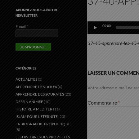
37-40-AP
ABONNEZ-VOUS À NOTRE
NEWSLETTER
Lecteur
audio
00:00
E-mail
*
37-40-apprendre-les-40-
CATÉGORIES
LAISSER UN COMMEN
ACTUALITES
(5)
APPRENDRE DES DOU'A
(6)
Votre adresse e-mail ne ser
APPRENDRE DES SOURATES
(23)
DESSIN ANIMEE
(10)
Commentaire
*
HISTOIRE A MEDITER
(11)
ISLAM POUR L'ETERNITE
(23)
LA BIOGRAPHIE PROPHETIQUE
(8)
LES HISTOIRES DES PROPHETES