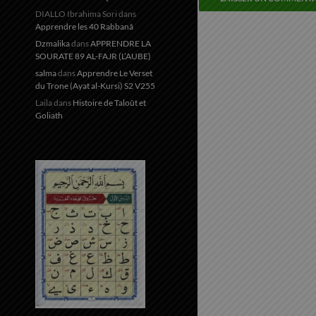
DIALLO Ibrahima Sori
dans
Apprendre les 40 Rabbanâ
Dzmalika
dans
APPRENDRE LA
SOURATE 89 AL-FAJR (L’AUBE)
salma
dans
Apprendre Le Verset
du Trone (Ayat al-Kursi) S2 V255
Laila
dans
Histoire de Taloût et
Goliath