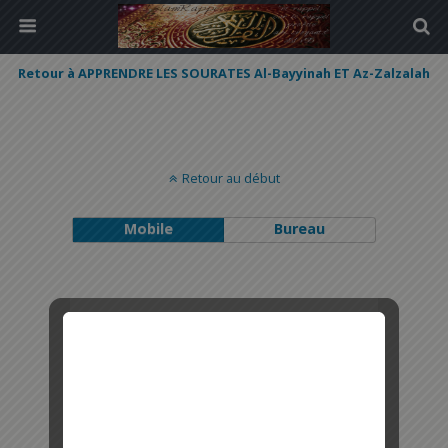
Retour à APPRENDRE LES SOURATES Al-Bayyinah ET Az-Zalzalah
Retour au début
Mobile
Bureau