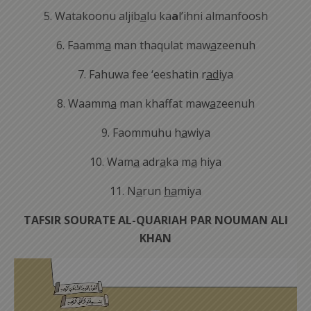
5. Watakoonu aljib
a
lu ka
a
l’ihni almanfoosh
6. Faamm
a
man thaqulat maw
a
zeenuh
7. Fahuwa fee ‘eeshatin r
ad
iya
8. Waamm
a
man khaffat maw
a
zeenuh
9. Faommuhu h
a
wiya
10. Wam
a
adr
a
ka m
a
hiya
11. N
a
run
ha
miya
TAFSIR SOURATE AL-QUARIAH PAR NOUMAN ALI
KHAN
Lecteur
vidéo