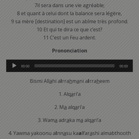
7il sera dans une vie agréable;
8 et quant à celui dont la balance sera légère,
9 sa mère [destination] est un abîme très profond.
10 Et qui te dira ce que c’est?
11 C’est un Feu ardent.
Prononciation
Lecteur
00:00
00:00
audio
Bismi All
a
hi a
l
rra
h
m
a
ni a
l
rra
h
eem
1. Alq
a
ri’a
2. M
a
alq
a
ri’a
3. Wam
a
adr
a
ka m
a
alq
a
ri’a
4. Yawma yakoonu a
l
nn
a
su ka
a
lfar
a
shi almabthooth