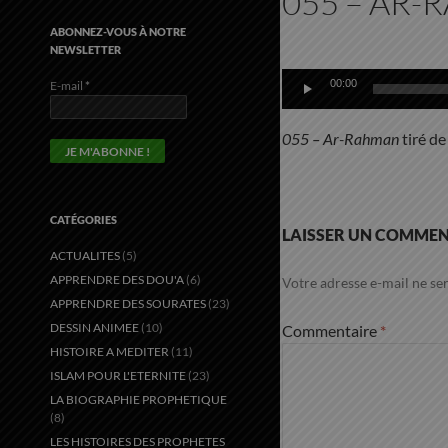
055 – AR
ABONNEZ-VOUS À NOTRE
NEWSLETTER
Lecteur
audio
00:00
E-mail
*
055 – Ar-Rahman
tiré d
CATÉGORIES
LAISSER UN COMMEN
ACTUALITES
(5)
APPRENDRE DES DOU'A
(6)
Votre adresse e-mail ne ser
APPRENDRE DES SOURATES
(23)
DESSIN ANIMEE
(10)
Commentaire
*
HISTOIRE A MEDITER
(11)
ISLAM POUR L'ETERNITE
(23)
LA BIOGRAPHIE PROPHETIQUE
(8)
LES HISTOIRES DES PROPHETES