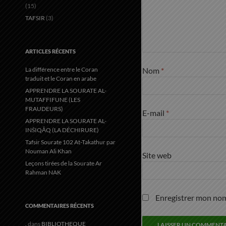
(15)
TAFSIR
(3)
ARTICLES RÉCENTS
La différence entre le Coran
Nom
*
traduit et le Coran en arabe
APPRENDRE LA SOURATE AL-
MUTAFFIFUNE (LES
FRAUDEURS)
E-mail
*
APPRENDRE LA SOURATE AL-
INŠIQĀQ (LA DÉCHIRURE)
Tafsir Sourate 102 At-Takathur par
Nouman Ali Khan
Site web
Leçons tirées de la Sourate Ar
Rahman NAK
Enregistrer mon nom
COMMENTAIRES RÉCENTS
.
dans
BIBLIOTHEQUE