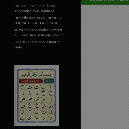
DIALLO Ibrahima Sori
dans
Apprendre les 40 Rabbanâ
Dzmalika
dans
APPRENDRE LA
SOURATE 89 AL-FAJR (L’AUBE)
salma
dans
Apprendre Le Verset
du Trone (Ayat al-Kursi) S2 V255
Laila
dans
Histoire de Taloût et
Goliath