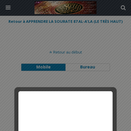
Retour à APPRENDRE LA SOURATE 87 AL-A’LA (LE TRÈS HAUT)
Retour au début
Mobile
Bureau