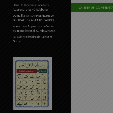
DIALLO Ibrahima Sori
dans
Apprendre les 40 Rabbanâ
Dzmalika
dans
APPRENDRE LA
SOURATE 89 AL-FAJR (L’AUBE)
salma
dans
Apprendre Le Verset
du Trone (Ayat al-Kursi) S2 V255
Laila
dans
Histoire de Taloût et
Goliath