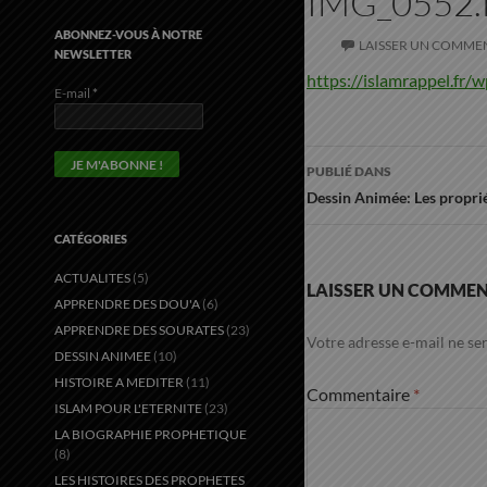
IMG_0552
ABONNEZ-VOUS À NOTRE
LAISSER UN COMME
NEWSLETTER
https://islamrappel.fr
E-mail
*
Navigation
PUBLIÉ DANS
des
Dessin Animée: Les proprié
articles
CATÉGORIES
ACTUALITES
(5)
LAISSER UN COMMEN
APPRENDRE DES DOU'A
(6)
APPRENDRE DES SOURATES
(23)
Votre adresse e-mail ne ser
DESSIN ANIMEE
(10)
HISTOIRE A MEDITER
(11)
Commentaire
*
ISLAM POUR L'ETERNITE
(23)
LA BIOGRAPHIE PROPHETIQUE
(8)
LES HISTOIRES DES PROPHETES