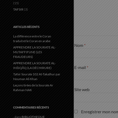
(15)
TAFSIR
(3)
ARTICLES RÉCENTS
La différence entre le Coran
traduit et le Coran en arabe
Nom
*
APPRENDRE LA SOURATE AL-
MUTAFFIFUNE (LES
FRAUDEURS)
APPRENDRE LA SOURATE AL-
E-mail
*
INŠIQĀQ (LA DÉCHIRURE)
Tafsir Sourate 102 At-Takathur par
Nouman Ali Khan
Leçons tirées de la Sourate Ar
Site web
Rahman NAK
COMMENTAIRES RÉCENTS
Enregistrer mon nom
.
dans
BIBLIOTHEQUE