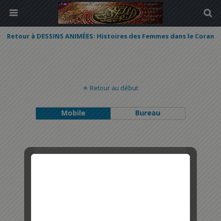
Retour à DESSINS ANIMÉES: Histoires des Femmes dans le Coran
Retour au début
Mobile
Bureau