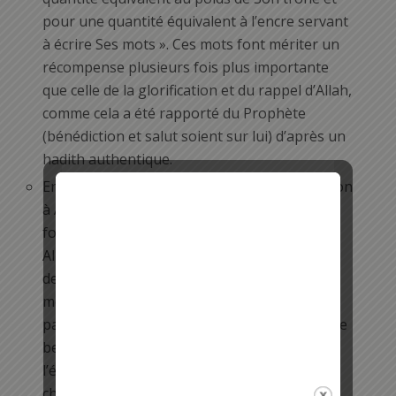
pour une quantité équivalent à l’encre servant
à écrire Ses mots ». Ces mots font mériter un
récompense plusieurs fois plus importante
que celle de la glorification et du rappel d’Allah,
comme cela a été rapporté du Prophète
(bénédiction et salut soient sur lui) d’après un
hadith authentique.
En une minute, vous pouvez demander pardon
à Allah le Puissant et Majestueux plus de 100
fois en employant la formule : astaghfirou
Allah. Et vous n’êtes pas sans savoir le mérite
de la demande de pardon. En effet, c’est un
moyen d’obtenir le pardon et l’accès au
paradis. C’est encore un moyen d’acquérir une
belle provision, davantage de force,
l’éradication des épreuves, la facilitation des
choses, la descente de la pluie et la