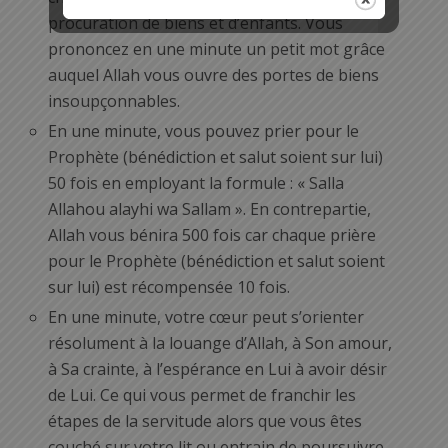
procuration de biens et d’enfants. Vous
prononcez en une minute un petit mot grâce
auquel Allah vous ouvre des portes de biens
insoupçonnables.
En une minute, vous pouvez prier pour le
Prophète (bénédiction et salut soient sur lui)
50 fois en employant la formule : « Salla
Allahou alayhi wa Sallam ». En contrepartie,
Allah vous bénira 500 fois car chaque prière
pour le Prophète (bénédiction et salut soient
sur lui) est récompensée 10 fois.
En une minute, votre cœur peut s’orienter
résolument à la louange d’Allah, à Son amour,
à Sa crainte, à l’espérance en Lui à avoir désir
de Lui. Ce qui vous permet de franchir les
étapes de la servitude alors que vous êtes
couché sur votre lit ou entrain de poursuivre