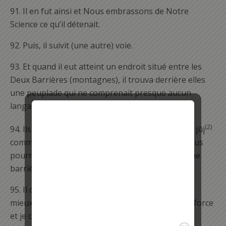
91.
Il en fut ainsi et Nous embrassons de Notre
Science ce qu’il détenait.
92.
Puis, il suivit (une autre) voie.
93.
Et quand il eut atteint un endroit situé entre les
Deux Barrières (montagnes), il trouva derrière elles
une peuplade qui ne comprenait presque aucun
langage.
(2)
94.
Ils dirent: «Ô Ḏūl-Qarnayn, les Yā jūj et les Mā jūj
commettent du désordre sur terre. Est-ce que nous
pourrons t’accorder un tribut pour construire une
barrière entre eux et nous?»
95.
Il dit: «Ce que Mon Seigneur m’a conféré vaut
mieux (que vos dons). Aidez-moi donc avec votre force
et je construirai un remblai entre vous et eux.