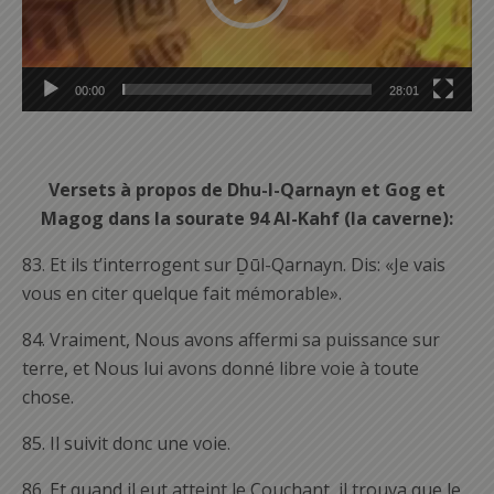
00:00
28:01
Versets à propos de Dhu-l-Qarnayn et Gog et
Magog dans la sourate 94 Al-Kahf (la caverne):
83. Et ils t’interrogent sur Ḏūl-Qarnayn. Dis: «Je vais
vous en citer quelque fait mémorable».
84.
Vraiment, Nous avons affermi sa puissance sur
terre, et Nous lui avons donné libre voie à toute
chose.
85.
Il suivit donc une voie.
86.
Et quand il eut atteint le Couchant, il trouva que le