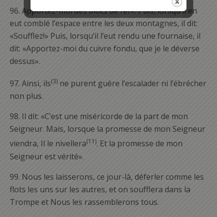
96.
Apportez-moi des blocs de fer». Puis, lorsqu’il en
eut comblé l’espace entre les deux montagnes, il dit:
«Soufflez!» Puis, lorsqu’il l’eut rendu une fournaise, il
dit: «Apportez-moi du cuivre fondu, que je le déverse
dessus».
(3)
97.
Ainsi, ils
ne purent guère l’escalader ni l’ébrécher
non plus.
98.
Il dit: «C’est une miséricorde de la part de mon
Seigneur. Mais, lorsque la promesse de mon Seigneur
(11)
viendra, Il le nivellera
. Et la promesse de mon
Seigneur est vérité».
99.
Nous les laisserons, ce jour-là, déferler comme les
flots les uns sur les autres, et on soufflera dans la
Trompe et Nous les rassemblerons tous.