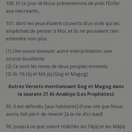
100.
Et ce jour-là Nous présenterons de près l’Enfer
aux mécréants,
101.
dont les yeux étaient couverts d’un voile qui les
empêchait de penser à Moi, et ils ne pouvaient rien
entendre non plus.
(1)
Une source boueuse:
autre interprétation: une
source bouillante.
(2) Ce sont les noms de deux peuples ennemis.
(3)
Ils:
Yā Jūj et Mā jūj (Gog et Magog).
Autres Versets mentionnant Gog et Magog dans
la sourate 21 Al-Anabiya (Les Prophètes):
95.
Il est défendu [aux habitants] d’une cité que Nous
avons fait périr de revenir [à la vie d’ici-bas]!
96.
Jusqu’à ce que soient relâchés les Yājūj et les Mājūj