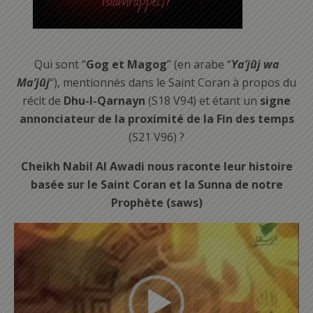
Qui sont “
Gog et Magog
” (en arabe “
Ya’jûj wa
Ma’jûj
“), mentionnés dans le Saint Coran à propos du
récit de
Dhu-l-Qarnayn
(S18 V94) et étant un
signe
annonciateur de la proximité de la Fin des temps
(S21 V96) ?
Cheikh Nabil Al Awadi nous raconte leur histoire
basée sur le Saint Coran et la Sunna de notre
Prophète (saws)
Lecteur
vidéo