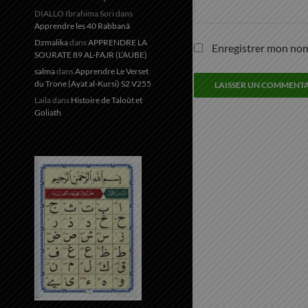
DIALLO Ibrahima Sori
dans
Apprendre les 40 Rabbanâ
Dzmalika
dans
APPRENDRE LA
Enregistrer mon nom
SOURATE 89 AL-FAJR (L’AUBE)
salma
dans
Apprendre Le Verset
du Trone (Ayat al-Kursi) S2 V255
Laila
dans
Histoire de Taloût et
Goliath