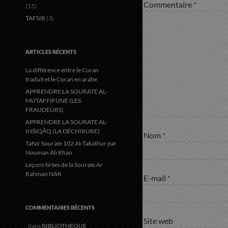
Commentaire
*
(15)
TAFSIR
(3)
ARTICLES RÉCENTS
La différence entre le Coran
traduit et le Coran en arabe
APPRENDRE LA SOURATE AL-
MUTAFFIFUNE (LES
FRAUDEURS)
APPRENDRE LA SOURATE AL-
INŠIQĀQ (LA DÉCHIRURE)
Nom
*
Tafsir Sourate 102 At-Takathur par
Nouman Ali Khan
Leçons tirées de la Sourate Ar
Rahman NAK
E-mail
*
COMMENTAIRES RÉCENTS
Site web
.
dans
BIBLIOTHEQUE