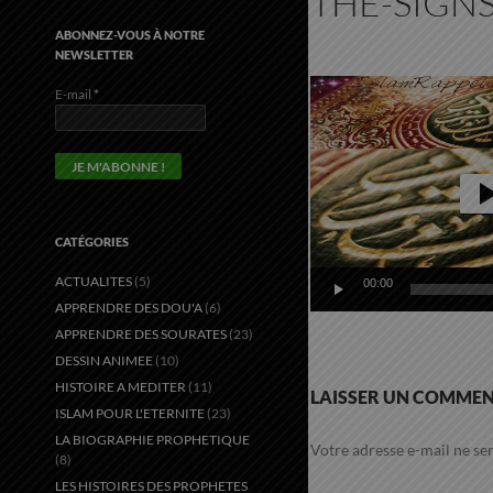
THE-SIGNS
ABONNEZ-VOUS À NOTRE
NEWSLETTER
Lecteur
vidéo
E-mail
*
CATÉGORIES
ACTUALITES
(5)
00:00
APPRENDRE DES DOU'A
(6)
APPRENDRE DES SOURATES
(23)
DESSIN ANIMEE
(10)
HISTOIRE A MEDITER
(11)
LAISSER UN COMMEN
ISLAM POUR L'ETERNITE
(23)
LA BIOGRAPHIE PROPHETIQUE
Votre adresse e-mail ne ser
(8)
LES HISTOIRES DES PROPHETES