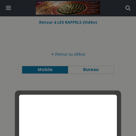
Retour à LES RAPPELS (Vidéo)
Retour au début
Mobile
Bureau