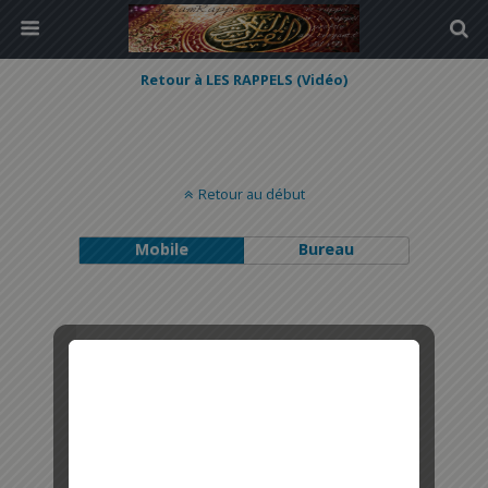
Retour à LES RAPPELS (Vidéo)
Retour au début
Mobile
Bureau