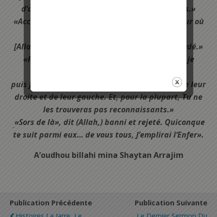
d’orgueil ici. Sors, te voilà parmi les méprisés.»
«Accorde-moi un délai, dit (Satan,) jusqu’au jour où
ils seront ressuscités.»
[Allah] dit: «Tu es de ceux à qui délai est accordé.»
«Puisque Tu m’as mis en erreur, dit [Satan], je
m’assoirai pour eux sur Ton droit chemin,
puis je les assaillerai de devant, de derrière, de leur
droite et de leur gauche. Et, pour la plupart, Tu ne
les trouveras pas reconnaissants.»
«Sors de là», dit (Allah,) banni et rejeté. Quiconque
te suit parmi eux… de vous tous, J’emplirai l’Enfer».
A’oudhou billahi mina Shaytan Arrajim
Publication Précédente
Publication Suivante
Histoires La Jarre, Le
Le Dernier Sermon Du