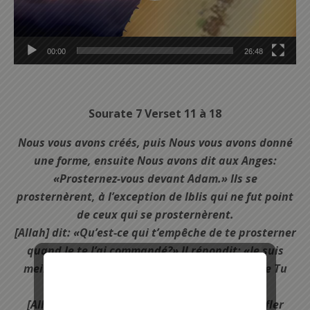
00:00
26:48
Sourate 7 Verset 11 à 18
Nous vous avons créés, puis Nous vous avons donné
une forme, ensuite Nous avons dit aux Anges:
«Prosternez-vous devant Adam.» Ils se
prosternèrent, à l’exception de Iblis qui ne fut point
de ceux qui se prosternèrent.
[Allah] dit: «Qu’est-ce qui t’empêche de te prosterner
quand Je te l’ai commandé?» Il répondit: «Je suis
meilleur que lui: Tu m’as créé de feu, alors que Tu
l’as créé d’argile».
[Allah] dit: «Descends d’ici, Tu n’as pas à t’enfler