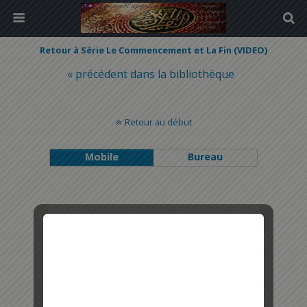
Retour à Série Le Commencement et La Fin (VIDEO)
« précédent dans la bibliothèque
Retour au début
Mobile
Bureau