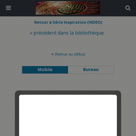
Retour à Série Inspiration (VIDEO)
« précédent dans la bibliothèque
Retour au début
Mobile
Bureau