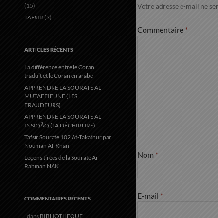
(15)
Votre adresse e-mail ne ser
TAFSIR
(3)
Commentaire
*
ARTICLES RÉCENTS
La différence entre le Coran
traduit et le Coran en arabe
APPRENDRE LA SOURATE AL-
MUTAFFIFUNE (LES
FRAUDEURS)
APPRENDRE LA SOURATE AL-
INŠIQĀQ (LA DÉCHIRURE)
Tafsir Sourate 102 At-Takathur par
Nouman Ali Khan
Nom
*
Leçons tirées de la Sourate Ar
Rahman NAK
E-mail
*
COMMENTAIRES RÉCENTS
.
dans
BIBLIOTHEQUE