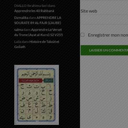
DIALLO Ibrahima Sori
dans
Site web
Apprendre les 40 Rabbanâ
Dzmalika
dans
APPRENDRE LA
SOURATE 89 AL-FAJR (L’AUBE)
salma
dans
Apprendre Le Verset
Enregistrer mon nom
du Trone (Ayat al-Kursi) S2 V255
Laila
dans
Histoire de Taloût et
Goliath