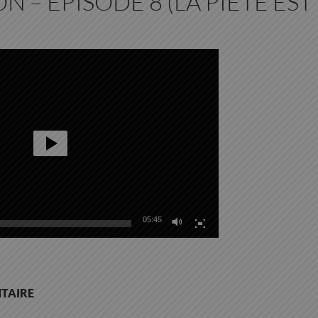
N – EPISODE 8 (LA PIÉTÉ EST 
05:45
TAIRE