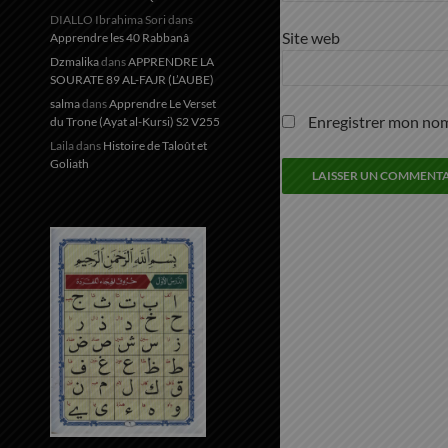
DIALLO Ibrahima Sori
dans
Site web
Apprendre les 40 Rabbanâ
Dzmalika
dans
APPRENDRE LA
SOURATE 89 AL-FAJR (L’AUBE)
salma
dans
Apprendre Le Verset
Enregistrer mon nom
du Trone (Ayat al-Kursi) S2 V255
Laila
dans
Histoire de Taloût et
Goliath