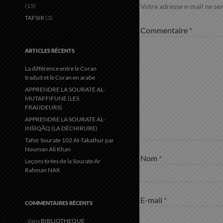
(15)
Votre adresse e-mail ne ser
TAFSIR
(3)
Commentaire
*
ARTICLES RÉCENTS
La différence entre le Coran
traduit et le Coran en arabe
APPRENDRE LA SOURATE AL-
MUTAFFIFUNE (LES
FRAUDEURS)
APPRENDRE LA SOURATE AL-
INŠIQĀQ (LA DÉCHIRURE)
Tafsir Sourate 102 At-Takathur par
Nouman Ali Khan
Nom
*
Leçons tirées de la Sourate Ar
Rahman NAK
E-mail
*
COMMENTAIRES RÉCENTS
.
dans
BIBLIOTHEQUE