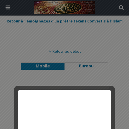
Retour à Témoignages d’un prêtre texans Convertis à l’ Islam
Retour au début
Mobile
Bureau