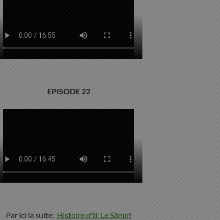
EPISODE 22
Par ici la suite:
Histoire n°8: Le Sâmirî