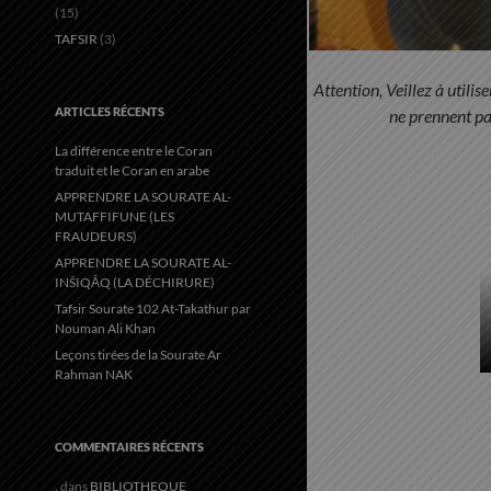
(15)
TAFSIR
(3)
Attention, Veillez à util
ARTICLES RÉCENTS
ne prennent pa
La différence entre le Coran
traduit et le Coran en arabe
APPRENDRE LA SOURATE AL-
MUTAFFIFUNE (LES
FRAUDEURS)
APPRENDRE LA SOURATE AL-
INŠIQĀQ (LA DÉCHIRURE)
Tafsir Sourate 102 At-Takathur par
Nouman Ali Khan
Leçons tirées de la Sourate Ar
Rahman NAK
COMMENTAIRES RÉCENTS
.
dans
BIBLIOTHEQUE