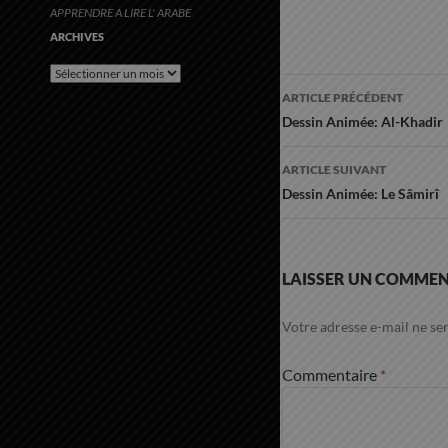
APPRENDRE A LIRE L' ARABE
ARCHIVES
Archives
Navigation
ARTICLE PRÉCÉDENT
des
Dessin Animée: Al-Khadir
articles
ARTICLE SUIVANT
Dessin Animée: Le Sâmirî
LAISSER UN COMMEN
Votre adresse e-mail ne ser
Commentaire
*